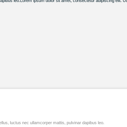
r dapibus leo.Lorem ipsum dolor sit amet, consectetur adipiscing elit. Ut
tellus, luctus nec ullamcorper mattis, pulvinar dapibus leo.