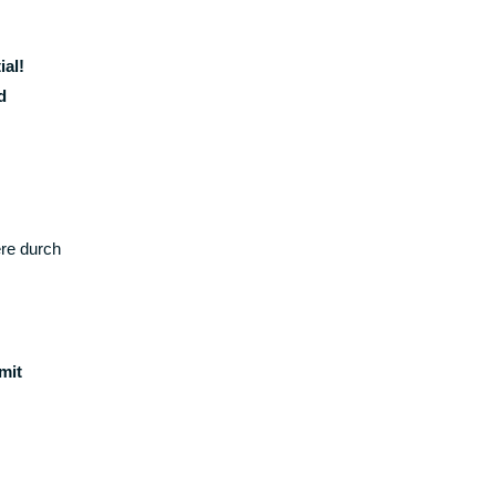
ial!
d
ere durch
mit