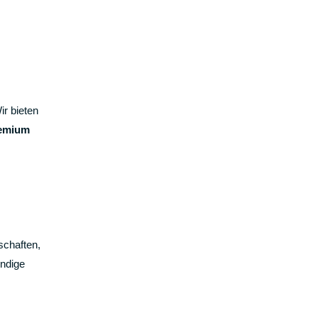
ir bieten
emium
schaften,
endige