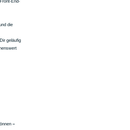
 Front-End-
und die
ir geläufig
henswert
 können
–