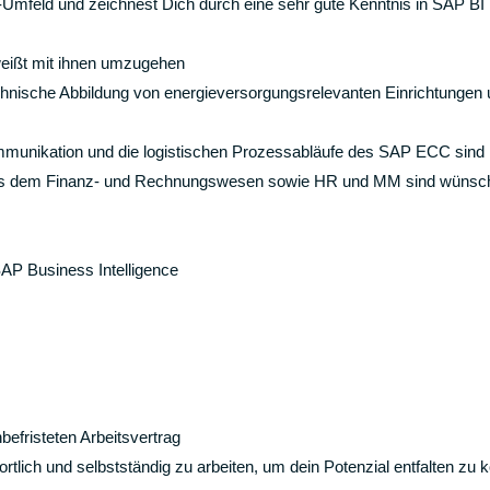
mfeld und zeichnest Dich durch eine sehr gute Kenntnis in SAP BI
weißt mit ihnen umzugehen
chnische Abbildung von energieversorgungsrelevanten Einrichtungen 
munikation und die logistischen Prozessabläufe des SAP ECC sind D
aus dem Finanz- und Rechnungswesen sowie HR und MM sind wünsc
SAP Business Intelligence
befristeten Arbeitsvertrag
lich und selbstständig zu arbeiten, um dein Potenzial entfalten zu