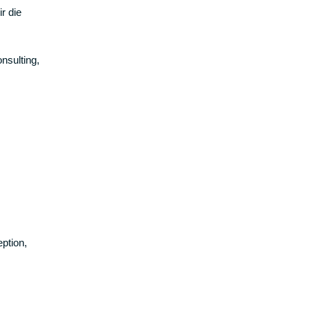
r die
nsulting,
ption,