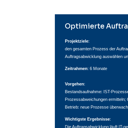
Optimierte Auftr
Projektziele
:
den gesamten Prozess der Auftra
Auftragsabwicklung auswählen un
Zeitrahmen
: 6 Monate
Vorgehen
:
Bestandsaufnahme: IST-Prozesse 
Prozessabweichungen ermitteln; 
Betrieb: neue Prozesse überwac
Wichtigste Ergebnisse
:
Die Auftragsabwicklung läuft IT-g