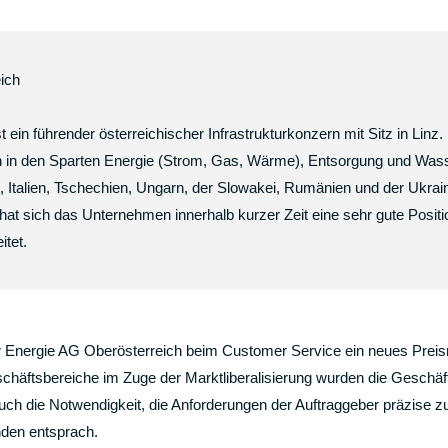
ich
t ein führender österreichischer Infrastrukturkonzern mit Sitz in Lin
rn in den Sparten Energie (Strom, Gas, Wärme), Entsorgung und Wasse
d, Italien, Tschechien, Ungarn, der Slowakei, Rumänien und der Ukrai
hat sich das Unternehmen innerhalb kurzer Zeit eine sehr gute Posit
itet.
er Energie AG Oberösterreich beim Customer Service ein neues Preis
chäftsbereiche im Zuge der Marktliberalisierung wurden die Geschä
uch die Notwendigkeit, die Anforderungen der Auftraggeber präzise z
nden entsprach.