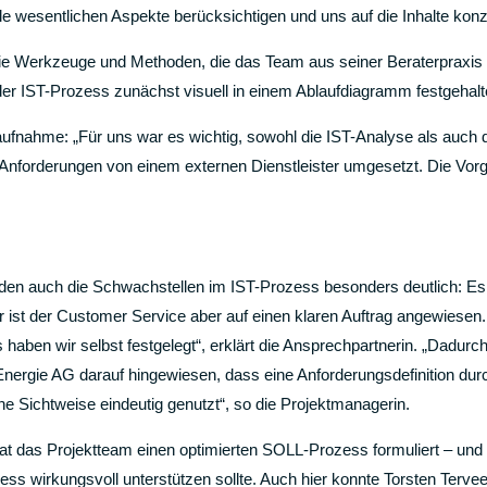
lle wesentlichen Aspekte berücksichtigen und uns auf die Inhalte konz
 die Werkzeuge und Methoden, die das Team aus seiner Beraterpraxis 
er IST-Prozess zunächst visuell in einem Ablaufdiagramm festgehalte
ndsaufnahme: „Für uns war es wichtig, sowohl die IST-Analyse als auc
 Anforderungen von einem externen Dienstleister umgesetzt. Die
urden auch die Schwachstellen im IST-Prozess besonders deutlich: Es
r ist der Customer Service aber auf einen klaren Auftrag angewiesen.
ils haben wir selbst festgelegt“, erklärt die Ansprechpartnerin. „Dadu
Energie AG darauf hingewiesen, dass eine Anforderungsdefinition dur
rne Sichtweise eindeutig genutzt“, so die Projektmanagerin.
t das Projektteam einen optimierten SOLL-Prozess formuliert – und 
ss wirkungsvoll unterstützen sollte. Auch hier konnte Torsten Tervee